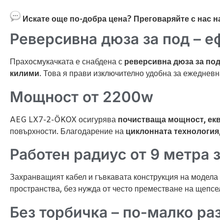
Искате още по-добра цена? Преговаряйте с нас н
Реверсивна дюза за под – е
Прахосмукачката е снабдена с
реверсивна дюза за по
килими
. Това я прави изключително удобна за ежедневн
Мощност от 2200w
AEG LX7-2-ÖKOX осигурява
почистваща мощност, ек
повърхности. Благодарение на
циклонната технология
Работен радиус от 9 метра 
Захранващият кабел и гъвкавата конструкция на модела
пространства, без нужда от често преместване на щепсе
Без торбичка – по-малко ра