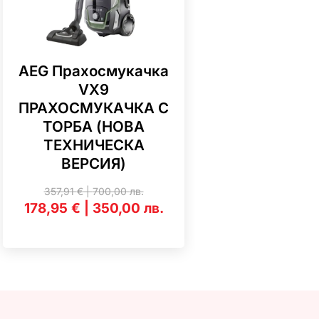
AEG Прахосмукачка
AEG VX7-2
VX9
Тихa и ен
ПРАХОСМУКАЧКА С
ефекти
ТОРБА (НОВА
прахосму
ТЕХНИЧЕСКА
204,52
€
|
40
ВЕРСИЯ)
138,05
€
|
2
357,91
€
|
700,00
лв.
178,95
€
|
350,00
лв.