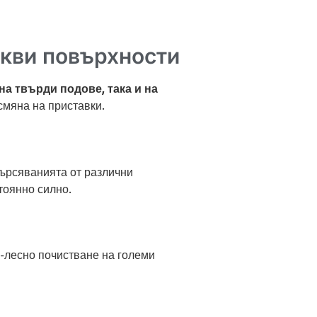
акви повърхности
на твърди подове, така и на
смяна на приставки.
мърсяванията от различни
тоянно силно.
о-лесно почистване на големи