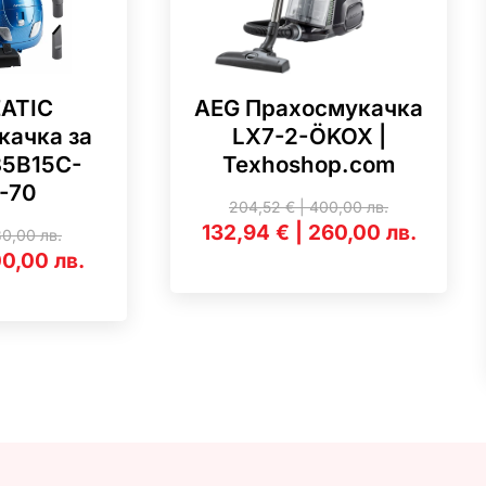
ATIC
AEG Прахосмукачка
качка за
LX7-2-ÖKOX |
35B15C-
Texhoshop.com
-70
204,52
€
|
400,00
лв.
132,94
€
|
260,00
лв.
30,00
лв.
00,00
лв.