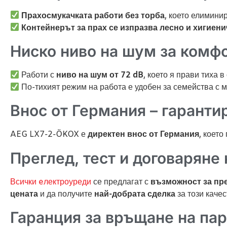
Прахосмукачката работи без торба
, което елимини
Контейнерът за прах се изпразва лесно и хигиен
Ниско ниво на шум за комф
Работи с
ниво на шум от 72 dB
, което я прави тиха 
По-тихият режим на работа е удобен за семейства с
Внос от Германия – гаранти
AEG LX7-2-ÖKOX е
директен внос от Германия
, което
Преглед, тест и договаряне 
Всички eлектроуреди
се предлагат с
възможност за пре
цената
и да получите
най-добрата сделка
за този качес
Гаранция за връщане на пар