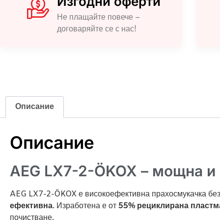
Изгодни оферти
Не плащайте повече –
договаряйте се с нас!
Описание
Описание
AEG LX7-2-ÖKOX – мощна и 
AEG LX7-2-ÖKOX е високоефективна прахосмукачка без 
ефективна
. Изработена е от
55% рециклирана пластм
почистване.