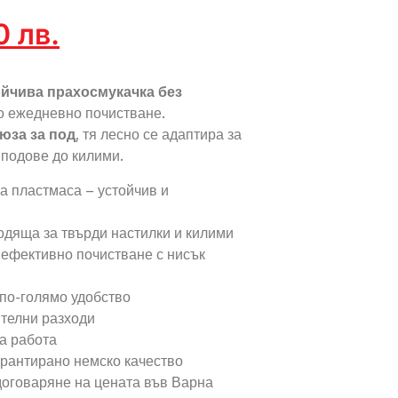
00
лв.
йчива прахосмукачка без
о ежедневно почистване.
юза за под
, тя лесно се адаптира за
 подове до килими.
 пластмаса – устойчив и
одяща за твърди настилки и килими
ефективно почистване с нисък
 по-голямо удобство
ителни разходи
а работа
арантирано немско качество
договаряне на цената във Варна