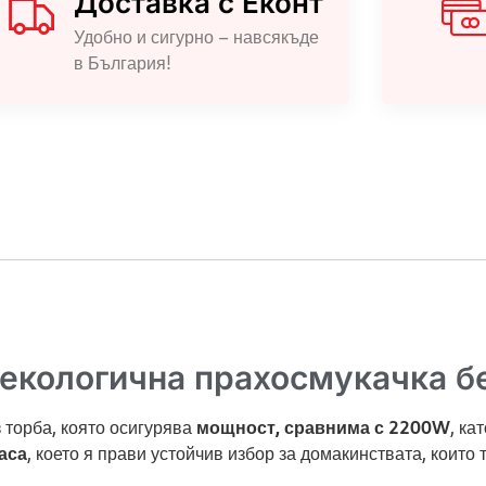
Доставка с Еконт
Удобно и сигурно – навсякъде
в България!
екологична прахосмукачка б
торба, която осигурява
мощност, сравнима с 2200W
, к
аса
, което я прави устойчив избор за домакинствата, които