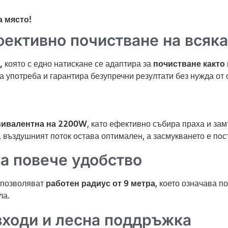
а място!
фективно почистване на всяк
д
, която с едно натискане се адаптира за
почистване както 
а употреба и гарантира безупречни резултати без нужда от 
вивалентна на 2200W
, като ефективно събира праха и за
, въздушният поток остава оптимален, а засмукването е пос
за повече удобство
 позволяват
работен радиус от 9 метра
, което означава п
ла.
зходи и лесна поддръжка