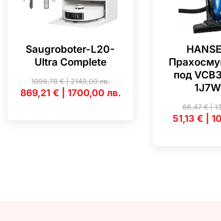
Saugroboter-L20-
HANSE
Ultra Complete
Прахосму
под VCB
1098,78
€
|
2149,00
лв.
1J7W
869,21
€
|
1700,00
лв.
66,47
€
|
1
51,13
€
|
1