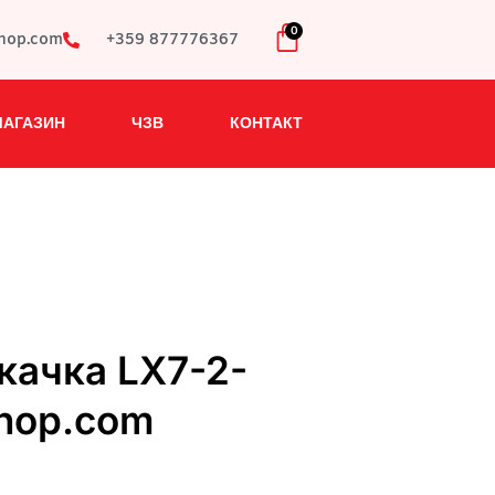
0
shop.com
+359 877776367
МАГАЗИН
ЧЗВ
КОНТАКТ
качка LX7-2-
hop.com