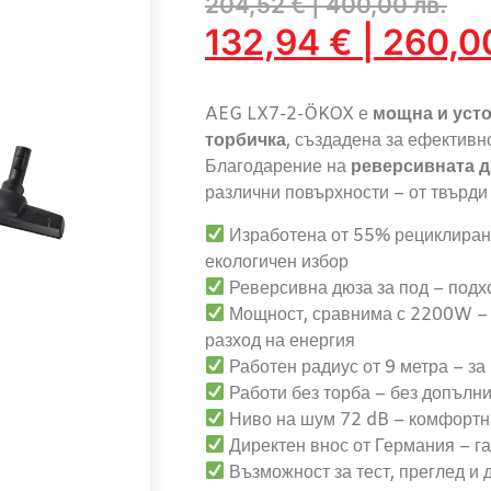
204,52
€
|
400,00
лв.
132,94
€
|
260,
AEG LX7-2-ÖKOX е
мощна и усто
торбичка
, създадена за ефективн
Благодарение на
реверсивната д
различни повърхности – от твърди
Изработена от 55% рециклирана
екологичен избор
Реверсивна дюза за под – подх
Мощност, сравнима с 2200W – 
разход на енергия
Работен радиус от 9 метра – за
Работи без торба – без допълн
Ниво на шум 72 dB – комфортн
Директен внос от Германия – г
Възможност за тест, преглед и 