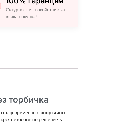
100% Гаранция
Сигурност и спокойствие за
всяка покупка!
ез торбичка
ато същевременно е
енергийно
 търсят екологично решение за