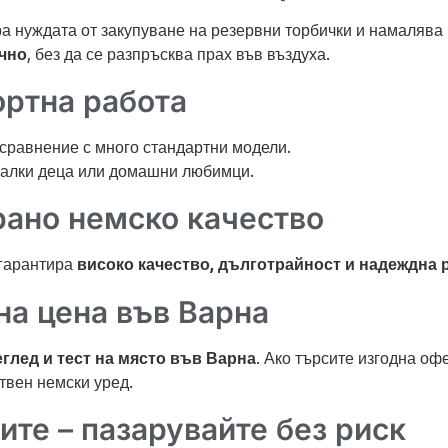
ра нуждата от закупуване на резервни торбички и намалява
ично
, без да се разпръсква прах във въздуха.
ортна работа
в сравнение с много стандартни модели.
 малки деца или домашни любимци.
рано немско качество
 гарантира
високо качество, дълготрайност и надеждна 
на цена във Варна
глед и тест на място във Варна
. Ако търсите изгодна оф
твен немски уред.
ите – пазарувайте без риск