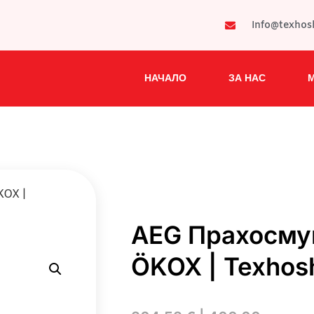
Info@texho
НАЧАЛО
ЗА НАС
KOX |
AEG Прахосму
ÖKOX | Texhos